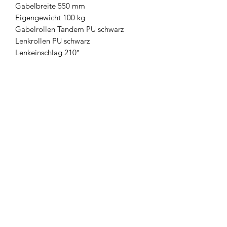
Gabelbreite 550 mm
Eigengewicht 100 kg
Gabelrollen Tandem PU schwarz
Lenkrollen PU schwarz
Lenkeinschlag 210°
Welche Räder?
info@palettrolli.ch
062 291 31 30
palettrolli.ch
AGB
Datenschutz
Impressum