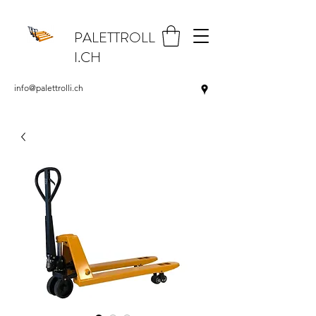
PALETTROLL
I.CH
info@palettrolli.ch