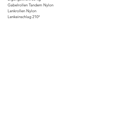
Gabelrollen Tandem Nylon
Lenkrollen Nylon
Lenkeinschlag 210°
Welche Räder?
info@palettrolli.ch
062 291 31 30
palettrolli.ch
AGB
Datenschutz
Impressum