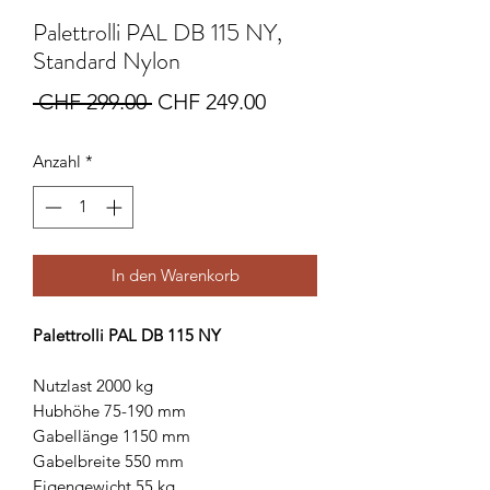
Palettrolli PAL DB 115 NY,
Standard Nylon
Standardpreis
Sale-
 CHF 299.00 
CHF 249.00
Preis
Anzahl
*
In den Warenkorb
Palettrolli PAL DB 115 NY
Nutzlast 2000 kg
Hubhöhe 75-190 mm
Gabellänge 1150 mm
Gabelbreite 550 mm
Eigengewicht 55 kg