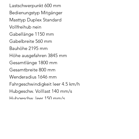
Lastschwerpunkt 600 mm
Bedienungstyp Mitgänger
Masttyp Duplex Standard
Vollfreihub nein
Gabellänge 1150 mm
Gabelbreite 560 mm
Bauhöhe 2195 mm
Höhe ausgefahren 3845 mm
Gesamtlänge 1800 mm
Gesamtbreite 800 mm
Wenderadius 1646 mm
Fahrgeschwindigkeit leer 4.5 km/h
Hubgeschw. Volllast 140 mm/s
Hubgeschw. leer 150 mm/s
Steigvermögen leer 10%
Steigvermögen Volllast 6%
Antriebsrad 1xØ250x80 mm
Fronträder 4xØ85x70 mm
Stützräder 1xØ125x50 mm