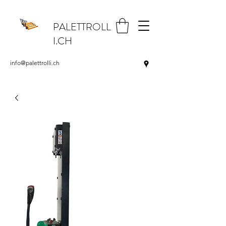
PALETTROLL
I.CH
info@palettrolli.ch